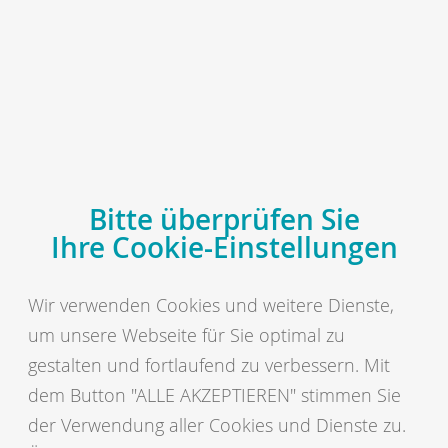
MENÜ
vit - Vereinigte Informationssysteme Tierhaltung w.V.
Sitemap
Inhaltsübersicht
Bitte überprüfen Sie
Wir sind vit
Ihre Cookie-Einstellungen
Unser Unternehmen
Wir verwenden Cookies und weitere Dienste,
Unsere Vision
um unsere Webseite für Sie optimal zu
Leistungen im Überblick
gestalten und fortlaufend zu verbessern. Mit
Kunden & Partner
dem Button "ALLE AKZEPTIEREN" stimmen Sie
Veröffentlichungen
der Verwendung aller Cookies und Dienste zu.
vit fürs Tier