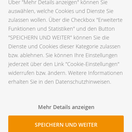
Über "Mehr Details anzeigen" können Sie
vit fürs Rind
auswählen, welche Cookies und Dienste Sie
Netrind Video
zulassen wollen. Über die Checkbox "Erweiterte
Milchleistungsprüfung
Funktionen und Statistiken" und den Button
"SPEICHERN UND WEITER" können Sie die
Anwendungen
Dienste und Cookies dieser Kategorie zulassen
Unsere Produkte
bzw. ablehnen. Sie können Ihre Einstellungen
Link zu NETRINDmobil
jederzeit über den Link "Cookie-Einstellungen"
NETRINDmobil (PWA)
widerrufen bzw. ändern. Weitere Informationen
NETRINDmlp
erhalten Sie in den Datenschutzhinweisen.
Flyer NETRINDmobil PWA
Tipps und Tricks für NETRINDmobil
(PWA)
Mehr Details anzeigen
App-Icon installieren bei
SPEICHERN UND WEITER
NETRINDmobil (PWA)