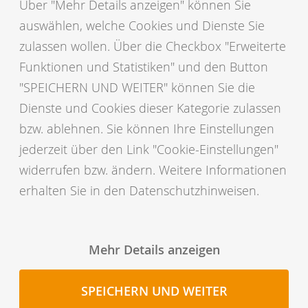
Über "Mehr Details anzeigen" können Sie
mit Ihren
HIT-Zugangsdaten
ein. Luxemburger Betriebe
auswählen, welche Cookies und Dienste Sie
können die bekannten Zugangsdaten nutzen.
zulassen wollen. Über die Checkbox "Erweiterte
Neue Nutzer können Sie sich einfach über den Button
Funktionen und Statistiken" und den Button
“Registrieren”
für NETRIND
mobil
freischalten.
"SPEICHERN UND WEITER" können Sie die
Bitte denken Sie daran, vor einem manuellen Logout
Dienste und Cookies dieser Kategorie zulassen
erfasste, nicht synchronisierte Meldungen zu
bzw. ablehnen. Sie können Ihre Einstellungen
synchronisieren, um einen Datenverlust zu vermeiden.
jederzeit über den Link "Cookie-Einstellungen"
widerrufen bzw. ändern. Weitere Informationen
Probieren Sie NETRIND
mobil
über die
Demo-Funktion
erhalten Sie in den Datenschutzhinweisen.
einfach aus. Auf der Startseite können Sie den
Demomodus wieder verlassen.
Mehr Details anzeigen
SPEICHERN UND WEITER
Bild vergrößern