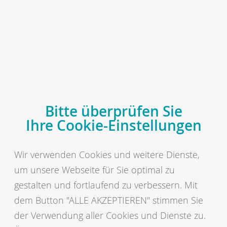
MENÜ
vit - Vereinigte Informationssysteme Tierhaltung w.V.
vit fürs Tier
vit fürs Rind
Milchleistungsprüfung
Unsere Produkte
Tipps und Tricks für NETRINDmobil (PWA)
Bitte überprüfen Sie
Tipps und Tricks für
Ihre Cookie-Einstellungen
NETRINDmobil
Wir verwenden Cookies und weitere Dienste,
um unsere Webseite für Sie optimal zu
Bild vergrößern
gestalten und fortlaufend zu verbessern. Mit
Login
dem Button "ALLE AKZEPTIEREN" stimmen Sie
der Verwendung aller Cookies und Dienste zu.
Sind Sie für NETRIND
mobil
freigeschaltet, loggen Sie sich