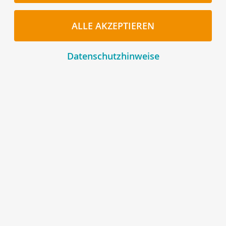
Schnellzugriff auf NETRINDmobil
ALLE AKZEPTIEREN
Unsere Empfehlung: Nutzen Sie den
Schnellzugriff
auf
NETRIND
mobil
über ein
App-Icon
auf Ihrem
Datenschutzhinweise
Startbildschirm.
Nutzer von bspw. Chrome und Edge können dieses Icon
einfach über den beim App-Start angezeigten Dialog
installieren.
Für andere Browser gelangen Sie über den
nachfolgenden Link zu den Anleitungen, wie Sie das App-
Icon installieren können:
Anleitung zur Installation des App-Icons
Bild vergrößern