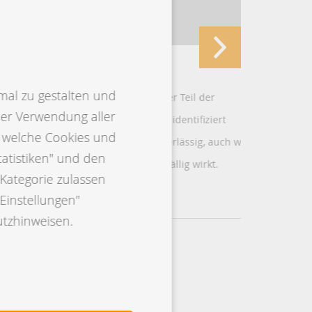
Ketose-Check
Neue Zu
Dairy
mal zu gestalten und
Der Ketose-Check ist direkter Teil der
der Verwendung aller
Milchleistungsprüfung und identifiziert
Ab August
, welche Cookies und
Risikotiere schnell und zuverlässig, auch wenn
Kalbgewic
tatistiken" und den
äußerlich noch alles unauffällig wirkt.
Bullen ver
Kategorie zulassen
Mehr erfahren
Mehr er
Einstellungen"
utzhinweisen.