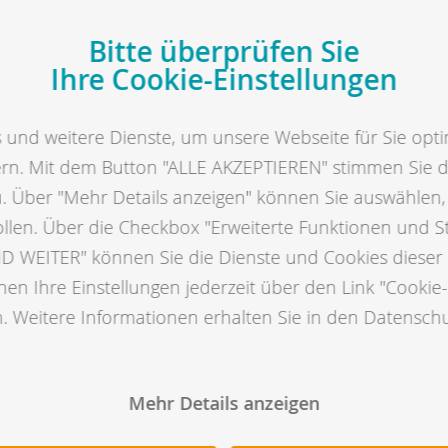
Bitte überprüfen Sie
Ihre Cookie-Einstellungen
Ergebnisse der
Zuchtwertschätzung
und weitere Dienste, um unsere Webseite für Sie opti
ern. Mit dem Button "ALLE AKZEPTIEREN" stimmen Sie 
Hier finden Sie die Ergebnisse der aktuellen
u. Über "Mehr Details anzeigen" können Sie auswählen
Zuchtwertschätzung.
ollen. Über die Checkbox "Erweiterte Funktionen und S
 WEITER" können Sie die Dienste und Cookies dieser 
Mehr erfahren
en Ihre Einstellungen jederzeit über den Link "Cookie-
. Weitere Informationen erhalten Sie in den Datensch
Mehr Details anzeigen