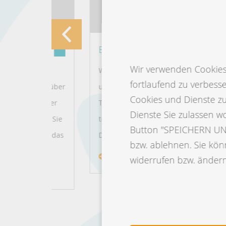
Bewirb Dich jetzt!
Wir verwenden Cookies 
der,
Wir sind tierisch innovativ. Digitalisieren ist
fortlaufend zu verbess
n Sie über
unsere Leidenschaft. Wir verbinden
Cookies und Dienste z
bsnummer
Tierhaltung mit IT. Daran willst auch Du
Dienste Sie zulassen w
können Sie
teilhaben? Dann komm vorbei und bewirb
Button "SPEICHERN UND
n oder das
Dich bei uns!
bzw. ablehnen. Sie könn
Mehr erfahren
widerrufen bzw. ändern