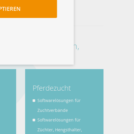
PTIEREN
rn, Pferden, Schafen,
Pferdezucht
Softwarelösungen für
Zuchtverbände
Softwarelösungen für
Züchter, Hengsthalter,