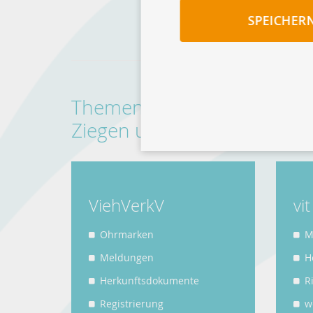
SPEICHER
Themen für Halter und Züch
Ziegen und Schweinen:
ViehVerkV
vi
Ohrmarken
M
Meldungen
H
Herkunftsdokumente
R
Registrierung
w