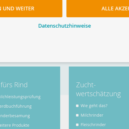
N UND WEITER
ALLE AKZE
Datenschutzhinweise
ter sowie Organisationen von Rinde
t fürs Rind
Zucht­
wertschätzung
ilchleistungsprüfung
Wie geht das?
erdbuchführung
Milchrinder
inderbesamung
Fleischrinder
eitere Produkte