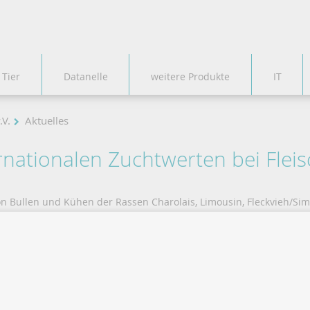
 Tier
Datanelle
weitere Produkte
IT
.V.
Aktuelles
rnationalen Zuchtwerten bei Flei
 Bullen und Kühen der Rassen Charolais, Limousin, Fleckvieh/Simm
n geschätzt wurden, veröffentlicht.