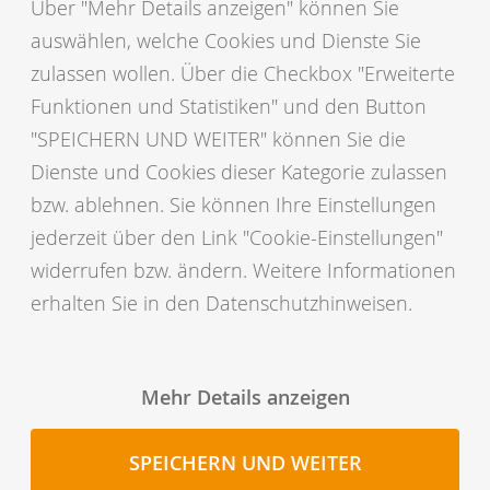
Über "Mehr Details anzeigen" können Sie
veröffentlicht und es gibt Zuchtwerte für 3 neue lineare
auswählen, welche Cookies und Dienste Sie
Exterieur-Merkmale (Rippenstruktur, Vorderbeinstellung,
zulassen wollen. Über die Checkbox "Erweiterte
Euterbalance). Nähere Informationen finden Sie hier:
Funktionen und Statistiken" und den Button
"SPEICHERN UND WEITER" können Sie die
News zur Zuchtwertschätzung
Dienste und Cookies dieser Kategorie zulassen
Foliensatz "RZPeristenz"
bzw. ablehnen. Sie können Ihre Einstellungen
Erklärvideo "Neuer Zuchtwert RZPersistenz"
jederzeit über den Link "Cookie-Einstellungen"
widerrufen bzw. ändern. Weitere Informationen
Hier geht’s direkt zu den Bullen-Zuchtwerten
und Bullen-
erhalten Sie in den Datenschutzhinweisen.
Toplisten.
Die BRS-Toplisten für die höchsten Weiblichen wurden am
Mehr Details anzeigen
Donnerstag, den 6. April veröffentlicht.
SPEICHERN UND WEITER