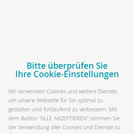
MENÜ
vit - Vereinigte Informationssysteme Tierhaltung w.V.
Aktuelles
Zuchtwerte April 2023 für
Milchrinderrassen
Bitte überprüfen Sie
veröffentlicht
Ihre Cookie-Einstellungen
Wir verwenden Cookies und weitere Dienste,
Am 4. April wurden die neuen Zuchtwerte für
um unsere Webseite für Sie optimal zu
Milchrinderrassen planmäßig veröffentlicht. Außer der
gestalten und fortlaufend zu verbessern. Mit
jährlichen Basisanpassung (Auswirkungen siehe unten „News
dem Button "ALLE AKZEPTIEREN" stimmen Sie
zur Zuchtwertschätzung“) gab es noch weitere Änderungen.
der Verwendung aller Cookies und Dienste zu.
Erstmals werden Zuchtwerte für Persistenz (der RZPersistenz)