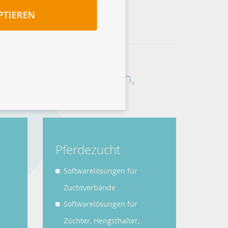
PTIEREN
rn, Pferden, Schafen,
Pferdezucht
Softwarelösungen für
Zuchtverbände
Softwarelösungen für
Züchter, Hengsthalter,