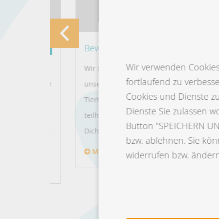
Bewirb Dich jetzt!
Wir verwenden Cookies 
der,
Wir sind tierisch innovativ. Digitalisieren ist
fortlaufend zu verbess
n Sie über
unsere Leidenschaft. Wir verbinden
Cookies und Dienste z
bsnummer
Tierhaltung mit IT. Daran willst auch Du
Dienste Sie zulassen w
können Sie
teilhaben? Dann komm vorbei und bewirb
Button "SPEICHERN UND
n oder das
Dich bei uns!
bzw. ablehnen. Sie könn
Mehr erfahren
widerrufen bzw. ändern