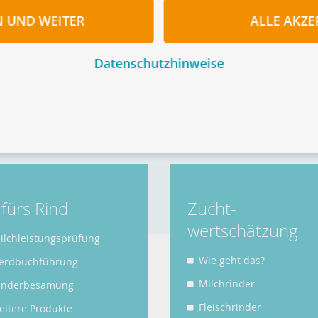
N UND WEITER
ALLE AKZE
Datenschutzhinweise
ter sowie Organisationen von Rinde
t fürs Rind
Zucht­
wertschätzung
ilchleistungsprüfung
Wie geht das?
erdbuchführung
Milchrinder
inderbesamung
Fleischrinder
eitere Produkte