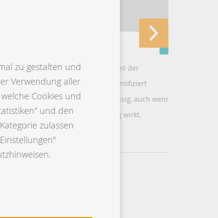
Ketose-Check
Neue Zu
Dairy
mal zu gestalten und
Der Ketose-Check ist direkter Teil der
der Verwendung aller
Milchleistungsprüfung und identifiziert
Ab August
, welche Cookies und
Risikotiere schnell und zuverlässig, auch wenn
Kalbgewic
tatistiken" und den
äußerlich noch alles unauffällig wirkt.
Bullen ver
Kategorie zulassen
Mehr erfahren
Mehr er
Einstellungen"
utzhinweisen.