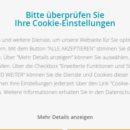
Bitte überprüfen Sie
Ihre Cookie-Einstellungen
Ergebnisse der
Zuchtwertschätzung
und weitere Dienste, um unsere Webseite für Sie opti
ern. Mit dem Button "ALLE AKZEPTIEREN" stimmen Sie 
Hier finden Sie die Ergebnisse der aktuellen
u. Über "Mehr Details anzeigen" können Sie auswählen
Zuchtwertschätzung.
ollen. Über die Checkbox "Erweiterte Funktionen und S
 WEITER" können Sie die Dienste und Cookies dieser 
Mehr erfahren
en Ihre Einstellungen jederzeit über den Link "Cookie-
. Weitere Informationen erhalten Sie in den Datensch
Mehr Details anzeigen