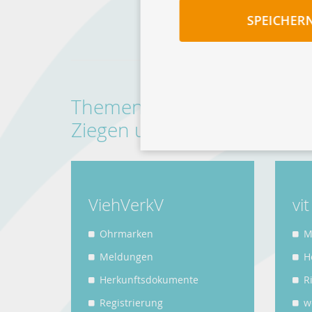
SPEICHER
Themen für Halter und Züch
Ziegen und Schweinen:
ViehVerkV
vi
Ohrmarken
M
Meldungen
H
Herkunftsdokumente
R
Registrierung
w